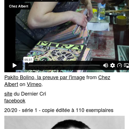
Pakito Bolino, la preuve par l'image
from
Chez
Albert
on
Vimeo
.
site
du Dernier Cri
facebook
20/20 - série 1 - copie éditée à 110 exemplaires